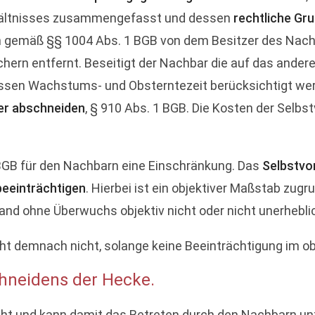
rhältnisses zusammengefasst und dessen
rechtliche Gru
nn gemäß §§ 1004 Abs. 1 BGB von dem Besitzer des Nach
ern entfernt. Beseitigt der Nachbar die auf das ander
ssen Wachstums- und Obsterntezeit berücksichtigt werd
er abschneiden
, § 910 Abs. 1 BGB. Die Kosten der Sel
BGB für den Nachbarn eine Einschränkung. Das
Selbstvo
beeinträchtigen
. Hierbei ist ein objektiver Maßstab zugr
d ohne Überwuchs objektiv nicht oder nicht unerheblich
eht demnach nicht, solange keine Beeinträchtigung im o
hneidens der Hecke.
ht und kann damit das Betreten durch den Nachbarn unt