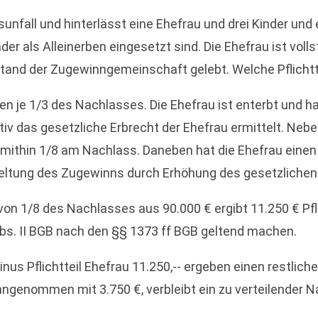
sunfall und hinterlässt eine Ehefrau und drei Kinder und
r als Alleinerben eingesetzt sind. Die Ehefrau ist volls
stand der Zugewinngemeinschaft gelebt. Welche Pflicht
ten je 1/3 des Nachlasses. Die Ehefrau ist enterbt und h
iv das gesetzliche Erbrecht der Ehefrau ermittelt. Nebe
lb, mithin 1/8 am Nachlass. Daneben hat die Ehefrau ein
tung des Zugewinns durch Erhöhung des gesetzlichen Erb
l von 1/8 des Nachlasses aus 90.000 € ergibt 11.250 € Pfl
Abs. II BGB nach den §§ 1373 ff BGB geltend machen.
inus Pflichtteil Ehefrau 11.250,-- ergeben einen restlic
angenommen mit 3.750 €, verbleibt ein zu verteilender N